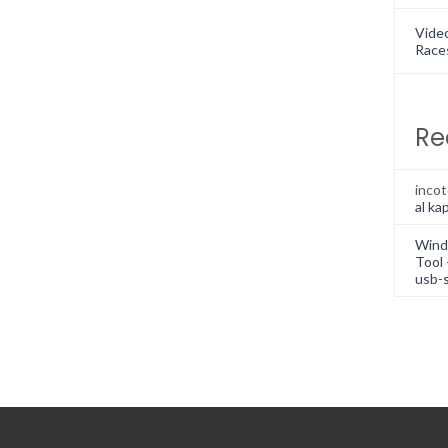
Vide
Race
Re
inco
al kap
Wind
Tool 
usb-s