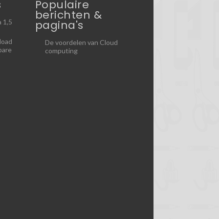
s
Populaire
berichten &
pagina's
 1,5
load
De voordelen van Cloud
bare
computing