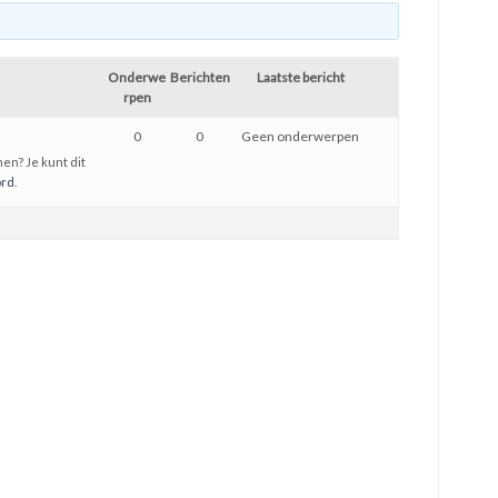
Onderwe
Berichten
Laatste bericht
rpen
0
0
Geen onderwerpen
en? Je kunt dit
ord
.