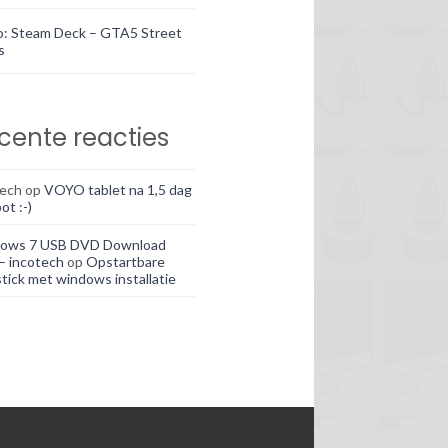
o: Steam Deck – GTA5 Street
s
cente reacties
tech
op
VOYO tablet na 1,5 dag
ot :-)
ows 7 USB DVD Download
– incotech
op
Opstartbare
tick met windows installatie