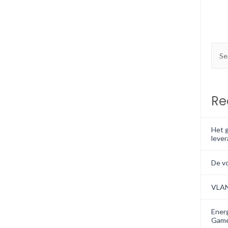
Re
Het g
lever
De v
VLA
Energ
Game