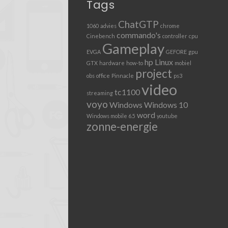
Tags
ChatGTP
1060
advies
chrome
commando's
Cinebench
controller
cpu
Gameplay
EVGA
GEFORE
gpu
hp
Linux
GTX
hardware
how-to
mobiel
project
obs
office
Pinnacle
ps3
video
tc1100
streaming
voyo
Windows
Windows 10
word
Windows mobile 6.5
youtube
zonne-energie