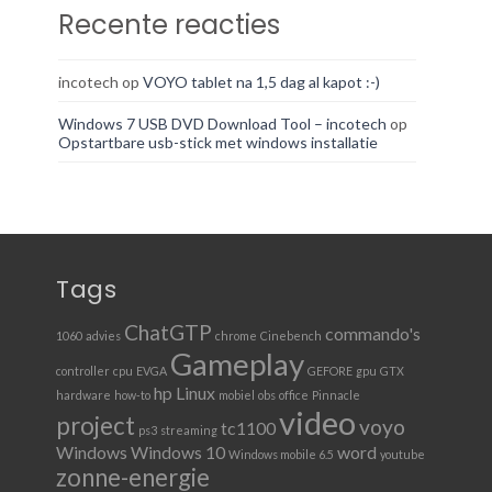
Recente reacties
incotech
op
VOYO tablet na 1,5 dag al kapot :-)
Windows 7 USB DVD Download Tool – incotech
op
Opstartbare usb-stick met windows installatie
Tags
ChatGTP
commando's
1060
advies
chrome
Cinebench
Gameplay
controller
cpu
EVGA
GEFORE
gpu
GTX
hp
Linux
hardware
how-to
mobiel
obs
office
Pinnacle
video
project
voyo
tc1100
ps3
streaming
Windows
Windows 10
word
Windows mobile 6.5
youtube
zonne-energie