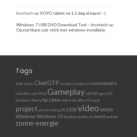
incotech
op
VOYO tablet na 1,5 dag al kapot :-)
Windows 7 USB DVD Download Tool – incotech
op
Opstartbare usb-stick met windows installatie
Tags
ChatGTP
commando's
1060
advies
chrome
Cinebench
Gameplay
controller
cpu
EVGA
GEFORE
gpu
GTX
hp
Linux
hardware
how-to
mobiel
obs
office
Pinnacle
video
project
voyo
tc1100
ps3
streaming
Windows
Windows 10
word
Windows mobile 6.5
youtube
zonne-energie