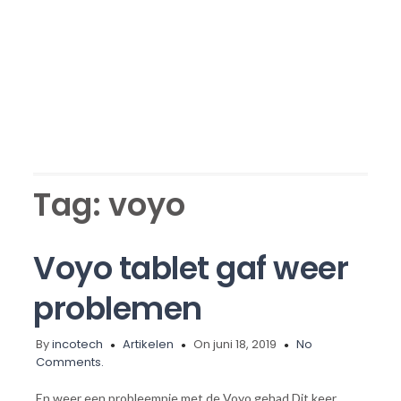
Tag:
voyo
Voyo tablet gaf weer
problemen
By
incotech
Artikelen
On juni 18, 2019
No
Comments.
En weer een probleempje met de Voyo gehad.Dit keer