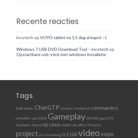
Recente reacties
incotech
op
VOYO tablet na 1,5 dag al kapot :-)
Windows 7 USB DVD Download Tool – incotech
op
Opstartbare usb-stick met windows installatie
Tags
ChatGTP
commando's
1060
advies
chrome
Cinebench
Gameplay
controller
cpu
EVGA
GEFORE
gpu
GTX
hp
Linux
hardware
how-to
mobiel
obs
office
Pinnacle
video
project
voyo
tc1100
ps3
streaming