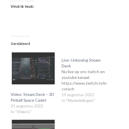
Vind ik leuk:
Gerelateerd
Live: Unboxing Steam
Deck
Nu live op ons twitch en
youtube kanaal:
https://www.twitch.tv/in
cotech
Video: Steam Deck – 3D
19 augustus 2022
Pinball Space Cadet
In "Mededelingen"
21 augustus 2022
In "Video's"