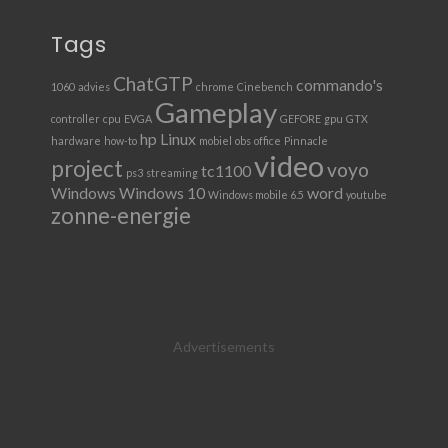
Tags
ChatGTP
commando's
1060
advies
chrome
Cinebench
Gameplay
controller
cpu
EVGA
GEFORE
gpu
GTX
hp
Linux
hardware
how-to
mobiel
obs
office
Pinnacle
video
project
voyo
tc1100
ps3
streaming
Windows
Windows 10
word
Windows mobile 6.5
youtube
zonne-energie
Advertisements