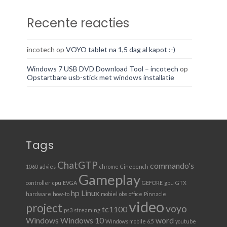
Recente reacties
incotech
op
VOYO tablet na 1,5 dag al kapot :-)
Windows 7 USB DVD Download Tool – incotech
op
Opstartbare usb-stick met windows installatie
Tags
ChatGTP
commando's
1060
advies
chrome
Cinebench
Gameplay
controller
cpu
EVGA
GEFORE
gpu
GTX
hp
Linux
hardware
how-to
mobiel
obs
office
Pinnacle
video
project
voyo
tc1100
ps3
streaming
Windows
Windows 10
word
Windows mobile 6.5
youtube