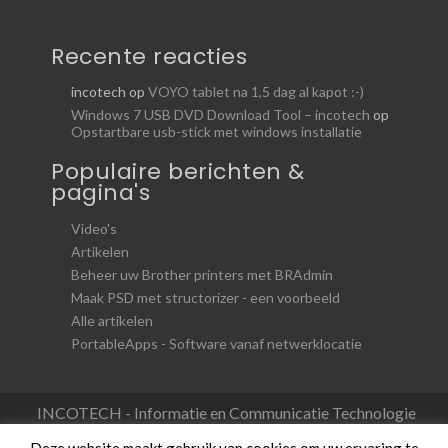
Recente reacties
incotech
op
VOYO tablet na 1,5 dag al kapot :-)
Windows 7 USB DVD Download Tool – incotech
op
Opstartbare usb-stick met windows installatie
Populaire berichten &
pagina's
Video's
Artikelen
Beheer uw Brother printers met BRAdmin
Maak PSD met structorizer - een voorbeeld
Alle artikelen
PortableApps - Software vanaf netwerklocatie
INCOTECH - Informatie en Communicatie Technologie
Deze website maakt gebruik van cookies om uw ervaring te