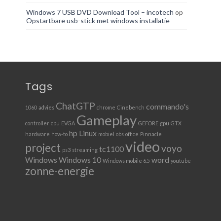
Windows 7 USB DVD Download Tool – incotech
op
Opstartbare usb-stick met windows installatie
Tags
ChatGTP
commando's
1060
advies
chrome
Cinebench
Gameplay
controller
cpu
EVGA
GEFORE
gpu
GTX
hp
Linux
hardware
how-to
mobiel
obs
office
Pinnacle
video
project
voyo
tc1100
ps3
streaming
Windows
Windows 10
word
Windows mobile 6.5
youtube
zonne-energie