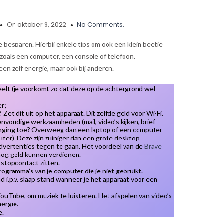
On oktober 9, 2022
No Comments.
 besparen. Hierbij enkele tips om ook een klein beetje
zoals een computer, een console of telefoon.
een zelf energie, maar ook bij anderen.
eelt (je voorkomt zo dat deze op de achtergrond wel
er;
Zet dit uit op het apparaat. Dit zelfde geld voor Wi-Fi.
envoudige werkzaamheden (mail, video’s kijken, brief
vanging toe? Overweeg dan een laptop of een computer
ter). Deze zijn zuiniger dan een grote desktop.
vertenties tegen te gaan. Het voordeel van de
Brave
snog geld kunnen verdienen.
 stopcontact zitten.
r
ogramma’s van je computer die je niet gebruikt.
nd i.p.v. slaap stand wanneer je het apparaat voor een
ouTube, om muziek te luisteren. Het afspelen van video’s
nergie.
e.