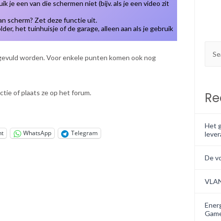
 je een van die schermen niet (bijv. als je een video zit
an scherm? Zet deze functie uit.
lder, het tuinhuisje of de garage, alleen aan als je gebruik
ngevuld worden. Voor enkele punten komen ook nog
eactie of plaats ze op het forum.
Re
Het g
nt
WhatsApp
Telegram
lever
De v
VLA
Energ
Game