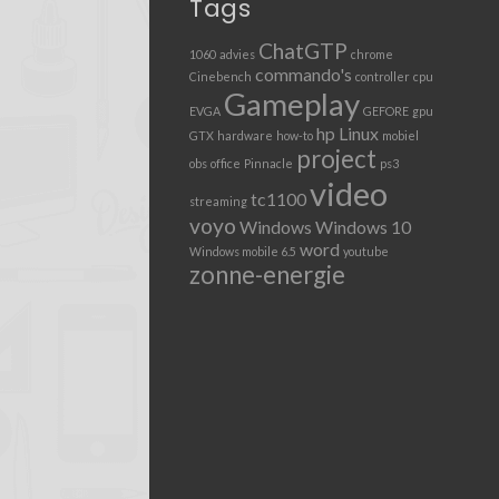
Tags
ChatGTP
1060
advies
chrome
commando's
Cinebench
controller
cpu
Gameplay
EVGA
GEFORE
gpu
hp
Linux
GTX
hardware
how-to
mobiel
project
obs
office
Pinnacle
ps3
video
tc1100
streaming
voyo
Windows
Windows 10
word
Windows mobile 6.5
youtube
zonne-energie