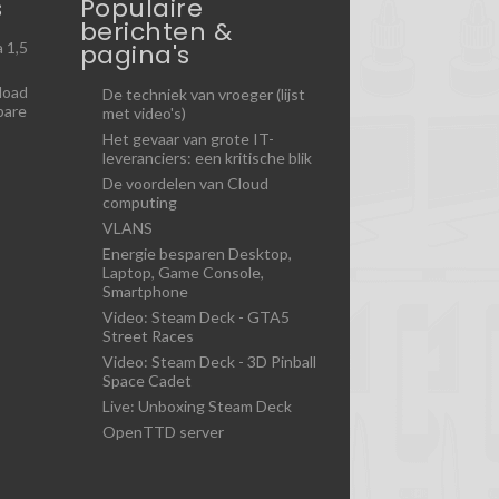
s
Populaire
berichten &
pagina's
 1,5
load
De techniek van vroeger (lijst
bare
met video's)
Het gevaar van grote IT-
leveranciers: een kritische blik
De voordelen van Cloud
computing
VLANS
Energie besparen Desktop,
Laptop, Game Console,
Smartphone
Video: Steam Deck - GTA5
Street Races
Video: Steam Deck - 3D Pinball
Space Cadet
Live: Unboxing Steam Deck
OpenTTD server