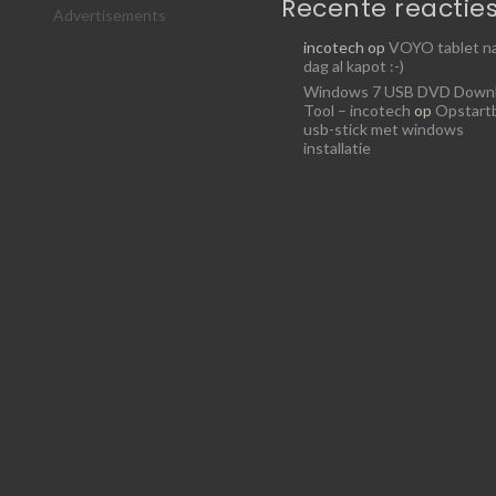
Recente reactie
Advertisements
incotech
op
VOYO tablet na
dag al kapot :-)
Windows 7 USB DVD Down
Tool – incotech
op
Opstart
usb-stick met windows
installatie