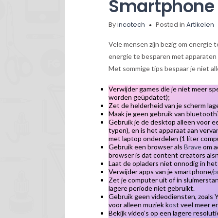
Smartphone
By
incotech
Posted in
Artikelen
Vele mensen zijn bezig om energie te
energie te besparen met apparaten 
Met sommige tips bespaar je niet all
Verwijder games die je niet meer sp
worden geüpdatet);
Zet de helderheid van je scherm lag
Maak je geen gebruik van bluetooth? 
Gebruik je de desktop alleen voor e
typen), en is het apparaat aan ver
met laptop onderdelen (1 liter compu
Gebruik een browser als
Brave
om ad
browser is dat content creators al
Laat de opladers niet onnodig in het
Verwijder apps van je smartphone/
p
Zet je computer uit of in sluimersta
lagere periode niet gebruikt.
Gebruik geen videodiensten, zoals Y
voor alleen muziek k
os
t veel meer e
Bekijk video’s op een lagere resoluti