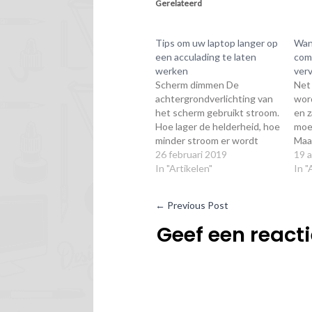
Gerelateerd
Tips om uw laptop langer op
Wan
een acculading te laten
com
werken
ver
Scherm dimmen De
Net 
achtergrondverlichting van
wor
het scherm gebruikt stroom.
en z
Hoe lager de helderheid, hoe
moe
minder stroom er wordt
Maa
gebruikt. Lagere resolutie
26 februari 2019
deze
19 
gebruiken Hoe hoger de
In "Artikelen"
antw
In "
resolutie van het scherm,
van 
hoe meer berekeningen
Mij
←
Previous Post
moeten worden gedaan om
is m
alle pixels op het scherm aan
doe
Geef een react
te sturen Programma’s op
de achtergrond
uitschakelen Er…