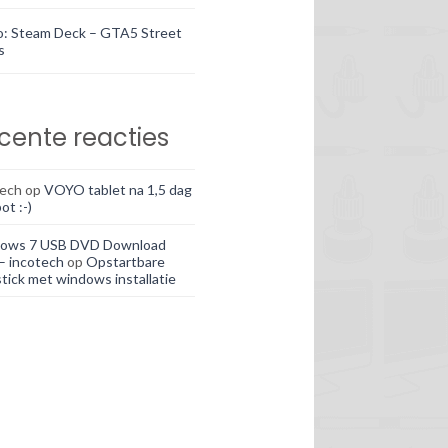
o: Steam Deck – GTA5 Street
s
cente reacties
tech
op
VOYO tablet na 1,5 dag
ot :-)
ows 7 USB DVD Download
– incotech
op
Opstartbare
tick met windows installatie