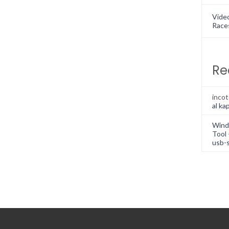
Vide
Race
Re
inco
al kap
Wind
Tool 
usb-s