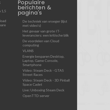
s
Populaire
berichten &
pagina's
 1,5
load
De techniek van vroeger (lijst
bare
met video's)
Het gevaar van grote IT-
leveranciers: een kritische blik
De voordelen van Cloud
computing
VLANS
Energie besparen Desktop,
Laptop, Game Console,
Smartphone
Video: Steam Deck - GTA5
Street Races
Video: Steam Deck - 3D Pinball
Space Cadet
Live: Unboxing Steam Deck
OpenTTD server