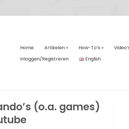
Home
Artikelen
»
How-To’s
»
Video’
Inloggen/Registreren
English
ndo’s (o.a. games)
utube