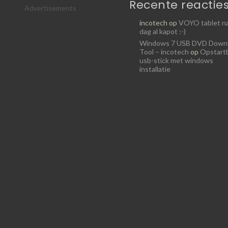
Recente reactie
Advertisements
incotech
op
VOYO tablet na
dag al kapot :-)
Windows 7 USB DVD Down
Tool – incotech
op
Opstart
usb-stick met windows
installatie