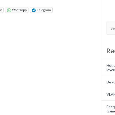
nt
WhatsApp
Telegram
Re
Het g
lever
De v
VLA
Energ
Game