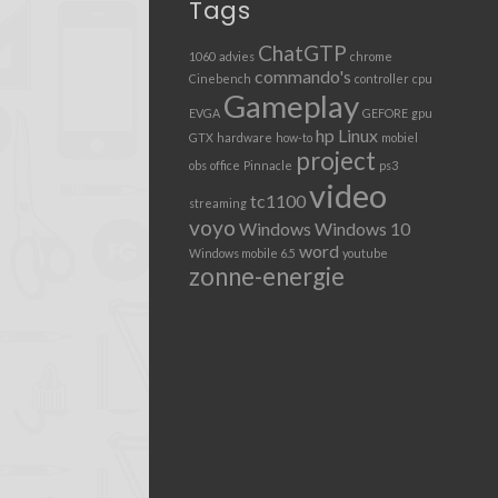
Tags
ChatGTP
1060
advies
chrome
commando's
Cinebench
controller
cpu
Gameplay
EVGA
GEFORE
gpu
hp
Linux
GTX
hardware
how-to
mobiel
project
obs
office
Pinnacle
ps3
video
tc1100
streaming
voyo
Windows
Windows 10
word
Windows mobile 6.5
youtube
zonne-energie