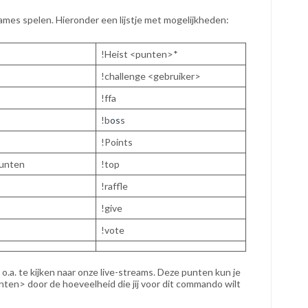
games spelen. Hieronder een lijstje met mogelijkheden:
!Heist <punten>*
!challenge <gebruiker>
!ffa
!b
os
s
!Points
punten
!top
!raffle
!give
!vote
o.a. te kijken naar onze live-streams. Deze punten kun je
unten> door de hoeveelheid die jij voor dit commando wilt