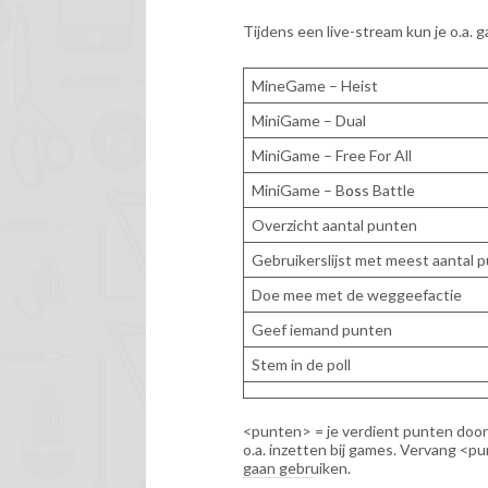
Tijdens een live-stream kun je o.a. 
MineGame – Heist
MiniGame – Dual
MiniGame – Free For All
MiniGame – B
os
s Battle
Overzicht aantal punten
Gebruikerslijst met meest aantal 
Doe mee met de weggeefactie
Geef iemand punten
Stem in de poll
<punten> = je verdient punten door 
o.a. inzetten bij games. Vervang <p
gaan gebruiken.