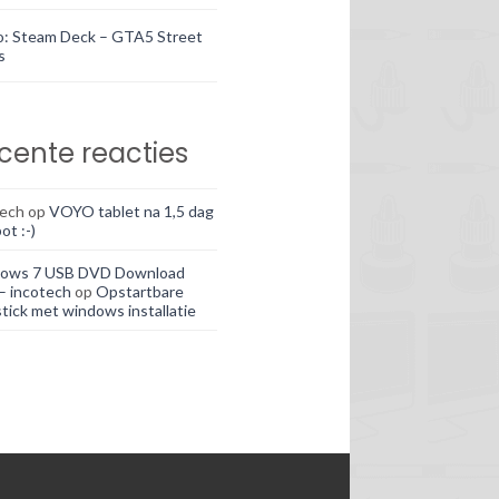
o: Steam Deck – GTA5 Street
s
cente reacties
tech
op
VOYO tablet na 1,5 dag
ot :-)
ows 7 USB DVD Download
– incotech
op
Opstartbare
tick met windows installatie