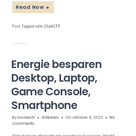
Read Now
►
Post Tagged with
ChatGTP
Energie besparen
Desktop, Laptop,
Game Console,
Smartphone
By
incotech
Artikelen
On oktober 9, 2022
No
Comments.
Vele mensen zijn bezig om energie te besparen. Hierbij