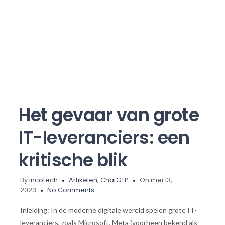
Het gevaar van grote
IT-leveranciers: een
kritische blik
By
incotech
Artikelen
,
ChatGTP
On mei 13,
2023
No Comments.
Inleiding: In de moderne digitale wereld spelen grote IT-
leveranciers, zoals Microsoft, Meta (voorheen bekend als