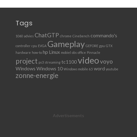
Tags
ChatGTP
commando's
1060
advies
chrome
Cinebench
Gameplay
controller
cpu
EVGA
GEFORE
gpu
GTX
hp
Linux
hardware
how-to
mobiel
obs
office
Pinnacle
video
project
voyo
tc1100
ps3
streaming
Windows
Windows 10
word
Windows mobile 6.5
youtube
zonne-energie
Advertisements