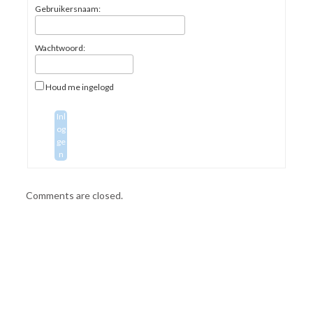
Gebruikersnaam:
Wachtwoord:
Houd me ingelogd
Inl
og
ge
n
Comments are closed.