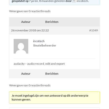
geüpdatet op
7 jaren, 8 maanden geleden
door
incotech
.
Weergave van 0 reactie threads
Auteur
Berichten
26 november 2018 om 22:22
#1049
incotech
Sleutelbeheerder
audacity – audio record, edit and export
Auteur
Berichten
Weergave van 0 reactie threads
Je moet ingelogd zijn om een antwoord op dit onderwerp te
kunnen geven.