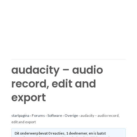
audacity – audio
record, edit and
export
startpagina
›
Forums
›
Software
›
Overige
›
audacity – audio record,
edit and export
Dit onderwerp bevat 0 reacties, 1 deelnemer, en is laatst