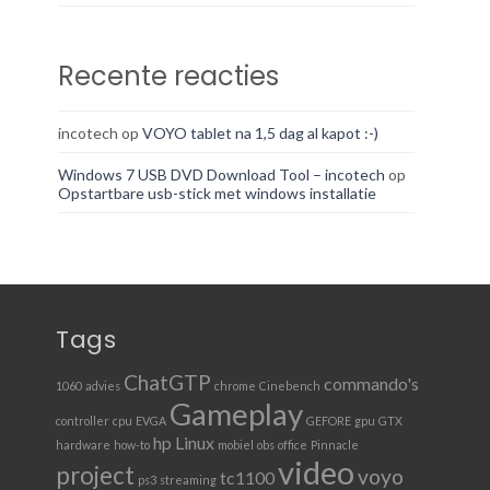
Recente reacties
incotech
op
VOYO tablet na 1,5 dag al kapot :-)
Windows 7 USB DVD Download Tool – incotech
op
Opstartbare usb-stick met windows installatie
Tags
ChatGTP
commando's
1060
advies
chrome
Cinebench
Gameplay
controller
cpu
EVGA
GEFORE
gpu
GTX
hp
Linux
hardware
how-to
mobiel
obs
office
Pinnacle
video
project
voyo
tc1100
ps3
streaming