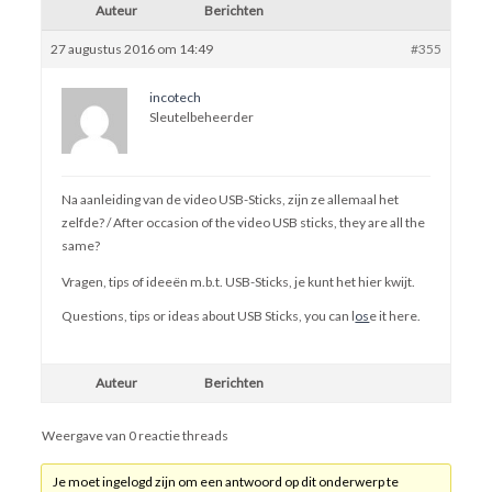
Auteur
Berichten
27 augustus 2016 om 14:49
#355
incotech
Sleutelbeheerder
Na aanleiding van de video USB-Sticks, zijn ze allemaal het
zelfde? /
After
occasion of the
video USB sticks, they are all the
same?
Vragen, tips of ideeën m.b.t. USB-Sticks, je kunt het hier kwijt.
Questions, tips
or ideas
about
USB
Sticks
,
you can
l
os
e it
here
.
Auteur
Berichten
Weergave van 0 reactie threads
Je moet ingelogd zijn om een antwoord op dit onderwerp te