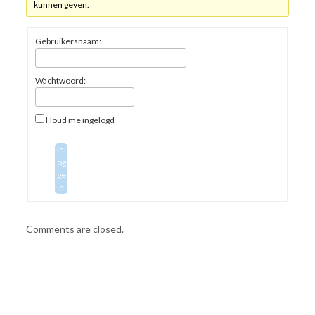
kunnen geven.
Gebruikersnaam:
Wachtwoord:
Houd me ingelogd
Inl
og
ge
n
Comments are closed.