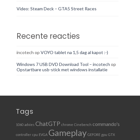
Video: Steam Deck – GTA5 Street Races
Recente reacties
incotech
op
VOYO tablet na 1,5 dag al kapot :-)
Windows 7 USB DVD Download Tool – incotech
op
Opstartbare usb-stick met windows installatie
Tags
ChatGTP
commando's
1060
advies
chrome
Cinebench
Gameplay
controller
cpu
EVGA
GEFORE
gpu
GTX