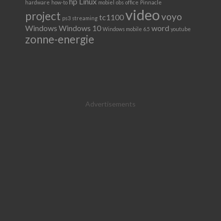
hp
Linux
hardware
how-to
mobiel
obs
office
Pinnacle
video
project
voyo
tc1100
ps3
streaming
Windows
Windows 10
word
Windows mobile 6.5
youtube
zonne-energie
Advertisements