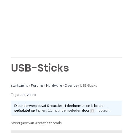
USB-Sticks
startpagina
›
Forums
›
Hardware
›
Overige
›
USB-Sticks
Tags:
usb
,
video
Dit onderwerp bevat 0 reacties, 1 deelnemer, en is laatst
geüpdatet op
9 jaren, 11 maanden geleden
door
incotech
.
Weergave van 0 reactie threads