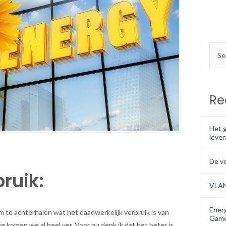
Re
Het g
lever
De v
ruik:
VLA
Energ
 te achterhalen wat het daadwerkelijk verbruik is van
Game
g komen we al heel ver. Voor nu denk ik dat het beter is