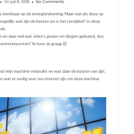
On juli 8, 2018
No Comments.
 is merkbaar op de energierekening. Maar wat als deze op
ogelijk, wat zijn de k
os
ten en is het rendabel? In deze
oek.
r en daar wel wat video’s gezien en dingen gelezen), dus
j verbeterpunten? Ik hoor ze graag 😊
 wat mijn machine verbruikt en wat daar de k
os
ten van zijn.
n wat er nodig voor zou moeten zijn om deze machine