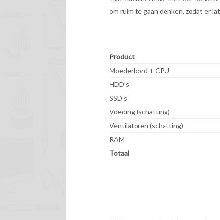
om ruim te gaan denken, zodat er l
Pr
oduct
Moederbord + CPU
HDD’s
SSD’s
Voeding (schatting)
Ventilatoren (schatting)
RAM
Totaal