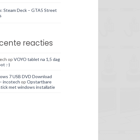
o: Steam Deck – GTA5 Street
s
cente reacties
tech
op
VOYO tablet na 1,5 dag
ot :-)
ows 7 USB DVD Download
– incotech
op
Opstartbare
tick met windows installatie