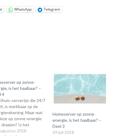
nt
WhatsApp
Telegram
eserver op zonne-
gie, is het haalbaar? –
l 4
thuis-servertje die 24/7
it, is merkbaar op de
rgierekening. Maar wat
Homeserver op zonne-
 deze op zonne-energie
energie, is het haalbaar? –
 draaien? Is het
Deel 3
lijk, wat zijn de kosten
augustus 2018
29 juli 2018