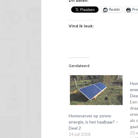
Dit delen:
Reddit
Pri
Vind ik leuk:
Gerelateerd
Hom
ener
Dee
Een 
draa
ene
Homeserver op zonne-
als
energie, is het haalbaar? –
gaat
Deel 2
moge
23 
14 juli 2018