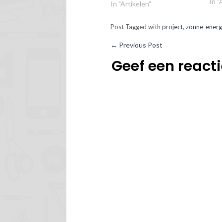
en i
In "
In "Artikelen"
blog
onde
Post Tagged with
project
,
zonne-energ
deze
daa
←
Previous Post
Geef een react