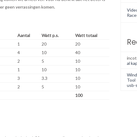
ater geen verrassingen komen.
Vide
Race
Aantal
Watt p.s.
Watt totaal
Re
1
20
20
4
10
40
inco
2
5
10
al kap
1
10
10
Wind
3
3.3
10
Tool 
usb-s
2
5
10
100