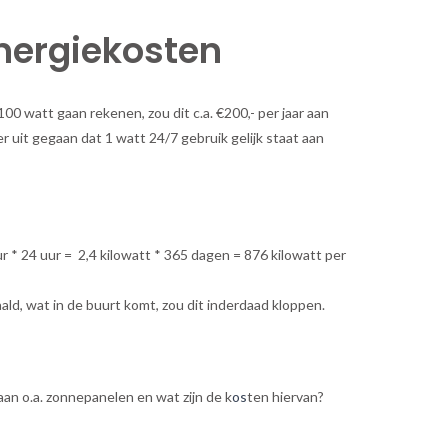
nergiekosten
 watt gaan rekenen, zou dit c.a. €200,- per jaar aan
r uit gegaan dat 1 watt 24/7 gebruik gelijk staat aan
r * 24 uur = 2,4 kilowatt * 365 dagen = 876 kilowatt per
ald, wat in de buurt komt, zou dit inderdaad kloppen.
 aan o.a. zonnepanelen en wat zijn de k
os
ten hiervan?