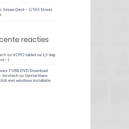
o: Steam Deck – GTA5 Street
s
cente reacties
tech
op
VOYO tablet na 1,5 dag
ot :-)
ows 7 USB DVD Download
– incotech
op
Opstartbare
tick met windows installatie