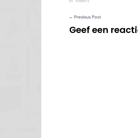
In "Video's"
←
Previous Post
Geef een react