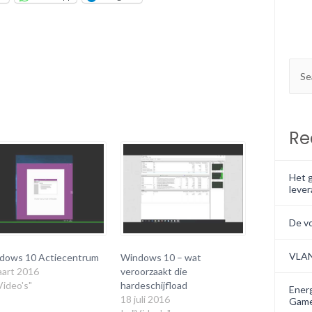
Re
Het g
lever
De v
VLA
dows 10 Actiecentrum
Windows 10 – wat
aart 2016
veroorzaakt die
Video's"
hardeschijfload
Energ
18 juli 2016
Game