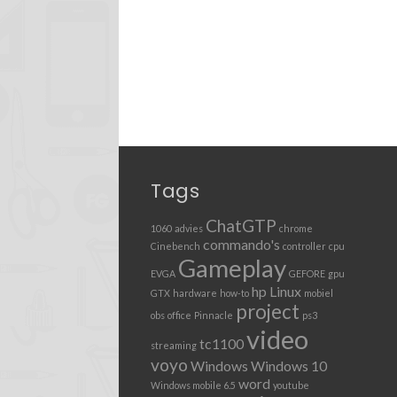
Tags
ChatGTP
1060
advies
chrome
commando's
Cinebench
controller
cpu
Gameplay
EVGA
GEFORE
gpu
hp
Linux
GTX
hardware
how-to
mobiel
project
obs
office
Pinnacle
ps3
video
tc1100
streaming
voyo
Windows
Windows 10
word
Windows mobile 6.5
youtube