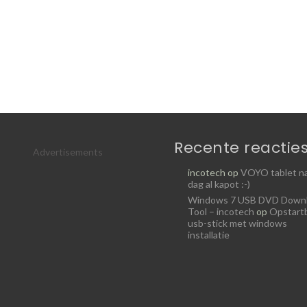
Recente reactie
Advertisements
incotech
op
VOYO tablet na
dag al kapot :-)
Windows 7 USB DVD Down
Tool – incotech
op
Opstart
usb-stick met windows
installatie