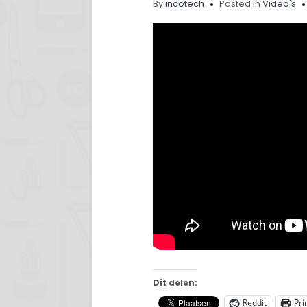
By
incotech
Posted in
Video's
Dit delen:
Reddit
Pri