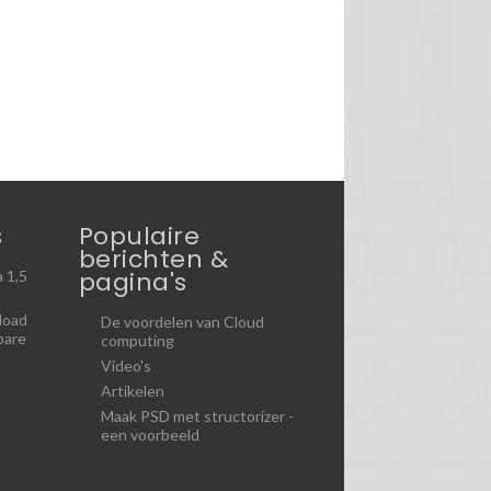
s
Populaire
berichten &
pagina's
 1,5
load
De voordelen van Cloud
bare
computing
Video's
Artikelen
Maak PSD met structorizer -
een voorbeeld