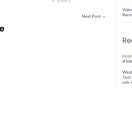
In "Video's"
Vide
Race
Next Post
→
ie
Re
inco
al kap
Wind
Tool 
usb-s