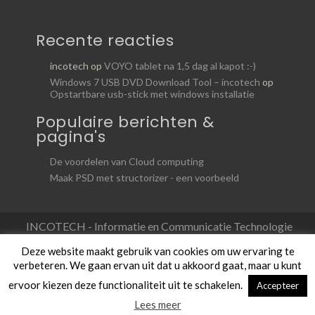
Recente reacties
incotech
op
VOYO tablet na 1,5 dag al kapot :-)
Windows 7 USB DVD Download Tool – incotech
op
Opstartbare usb-stick met windows installatie
Populaire berichten &
pagina's
De voordelen van Cloud computing
Maak PSD met structorizer - een voorbeeld
INCOTECH - Informatie en Communicatie Technologie
Deze website maakt gebruik van cookies om uw ervaring te
verbeteren. We gaan ervan uit dat u akkoord gaat, maar u kunt
ervoor kiezen deze functionaliteit uit te schakelen.
Accepteer
Lees meer