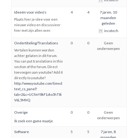
Ideeën voor video’s
4
4
7 jaren, 10
maanden
Plaats hier je idee voor een
geleden
nieuwe video en discussieer
hier met zijn allen over.
incotech
Ondertiteling/Translations
0
0
Geen
onderwerpen
Vertalen kunnen worden
achter gelaten in dit forum.
You can put translations in this
section of the forum. Direct
toevoegen aan youtube? Add it
directly to youtube?
http://www.youtube.com/timed
text_cs_panel?
tab=2&c=UCfmY8kF1zko5hT8i
V6L5MNQ
Overige
0
0
Geen
onderwerpen
Ik zoek een game maatje
Software
5
5
7 jaren, 8
maanden