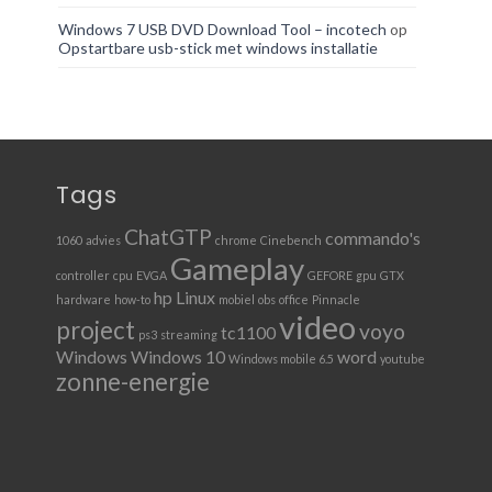
Windows 7 USB DVD Download Tool – incotech
op
Opstartbare usb-stick met windows installatie
Tags
ChatGTP
commando's
1060
advies
chrome
Cinebench
Gameplay
controller
cpu
EVGA
GEFORE
gpu
GTX
hp
Linux
hardware
how-to
mobiel
obs
office
Pinnacle
video
project
voyo
tc1100
ps3
streaming
Windows
Windows 10
word
Windows mobile 6.5
youtube
zonne-energie