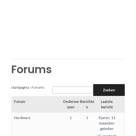
Forums
startpagina
›
Forums
Forum
Onderwe
Berichte
Laatste
rpen
n
bericht
Hardware
1
1
9 jaren, 11
maanden
geleden
incotech